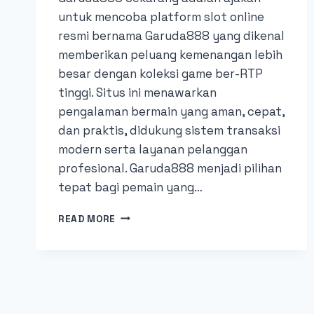
untuk mencoba platform slot online
resmi bernama Garuda888 yang dikenal
memberikan peluang kemenangan lebih
besar dengan koleksi game ber-RTP
tinggi. Situs ini menawarkan
pengalaman bermain yang aman, cepat,
dan praktis, didukung sistem transaksi
modern serta layanan pelanggan
profesional. Garuda888 menjadi pilihan
tepat bagi pemain yang…
MAIN
READ MORE
SLOT
ONLINE
PALING
GACOR?
COBA
GARUDA888