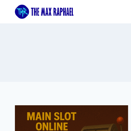
Skip
to
content