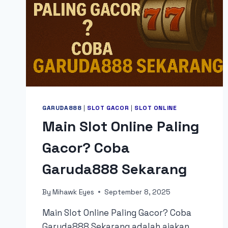
GARUDA888
|
SLOT GACOR
|
SLOT ONLINE
Main Slot Online Paling
Gacor? Coba
Garuda888 Sekarang
By
Mihawk Eyes
September 8, 2025
Main Slot Online Paling Gacor? Coba
Garuda888 Sekarang adalah ajakan