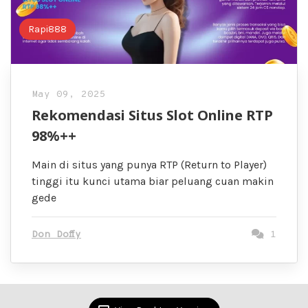
Rapi888
May 09, 2025
Rekomendasi Situs Slot Online RTP
98%++
Main di situs yang punya RTP (Return to Player)
tinggi itu kunci utama biar peluang cuan makin
gede
Don Doffy
1