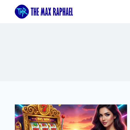
Skip
to
content