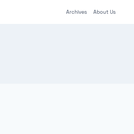
Archives
About Us