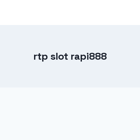
rtp slot rapi888