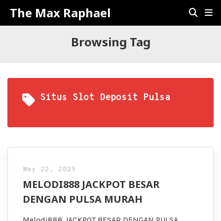
The Max Raphael
Browsing Tag
Situs Slot Deposit Pulsa
May 22, 2025
MELODI888 JACKPOT BESAR
DENGAN PULSA MURAH
Melodi888 JACKPOT BESAR DENGAN PULSA