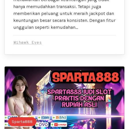
hanya memudahkan transaksi. Tetapi juga
memberikan peluang untuk meraih jackpot dan
keuntungan besar secara konsisten. Dengan fitur
unggulan seperti kemudahan…
Mihawk Eyes
Sparta888