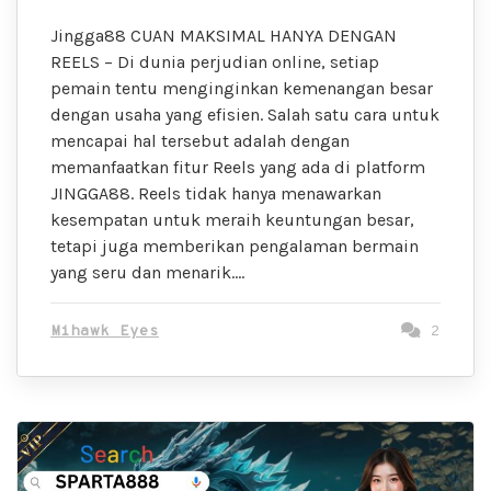
Jingga88 CUAN MAKSIMAL HANYA DENGAN
REELS – Di dunia perjudian online, setiap
pemain tentu menginginkan kemenangan besar
dengan usaha yang efisien. Salah satu cara untuk
mencapai hal tersebut adalah dengan
memanfaatkan fitur Reels yang ada di platform
JINGGA88. Reels tidak hanya menawarkan
kesempatan untuk meraih keuntungan besar,
tetapi juga memberikan pengalaman bermain
yang seru dan menarik….
Mihawk Eyes
2