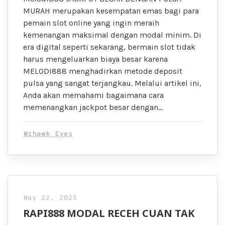
MURAH merupakan kesempatan emas bagi para
pemain slot online yang ingin meraih
kemenangan maksimal dengan modal minim. Di
era digital seperti sekarang, bermain slot tidak
harus mengeluarkan biaya besar karena
MELODI888 menghadirkan metode deposit
pulsa yang sangat terjangkau. Melalui artikel ini,
Anda akan memahami bagaimana cara
memenangkan jackpot besar dengan…
Mihawk Eyes
May 22, 2025
RAPI888 MODAL RECEH CUAN TAK