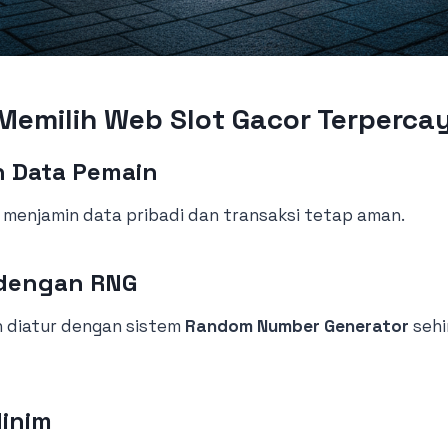
emilih Web Slot Gacor Terperca
n Data Pemain
 menjamin data pribadi dan transaksi tetap aman.
y dengan RNG
 diatur dengan sistem
Random Number Generator
sehi
Minim