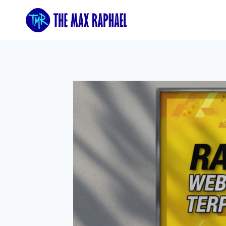
Skip
to
content