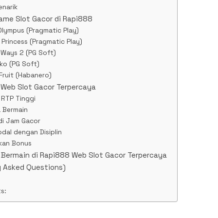
enarik
me Slot Gacor di Rapi888
Olympus (Pragmatic Play)
t Princess (Pragmatic Play)
 Ways 2 (PG Soft)
ko (PG Soft)
Fruit (Habanero)
 Web Slot Gacor Terpercaya
e RTP Tinggi
a Bermain
di Jam Gacor
odal dengan Disiplin
kan Bonus
 Bermain di Rapi888 Web Slot Gacor Terpercaya
y Asked Questions)
ts: