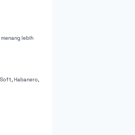
 menang lebih
 Soft, Habanero,