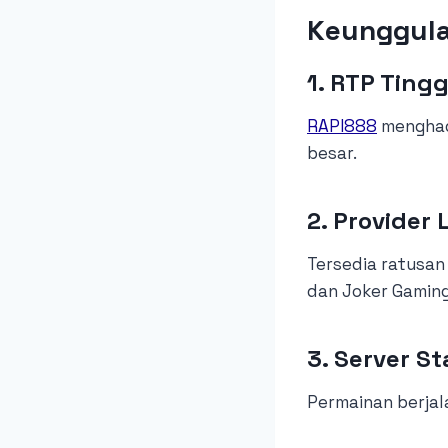
Keunggula
1. RTP Ting
RAPI888
menghadi
besar.
2. Provider
Tersedia ratusan
dan Joker Gaming
3. Server St
Permainan berjal