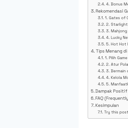
4. Bonus M
Rekomendasi Ga
1. Gates of 
2. Starligh
3. Mahjong
4. Lucky Ne
5. Hot Hot 
Tips Menang di
1. Pilih Gam
2. Atur Pol
3. Bermain 
4. Kelola M
5. Manfaat
Dampak Positif
FAQ (Frequentl
Kesimpulan
Try this pos