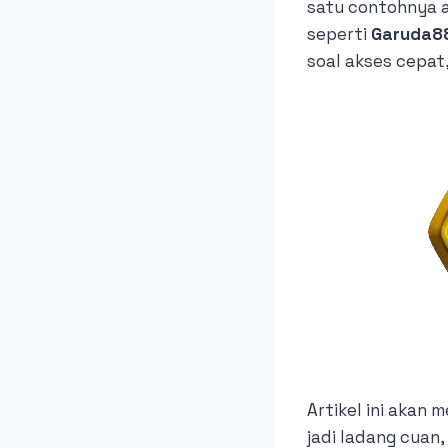
satu contohnya a
seperti
Garuda8
soal akses cepat
Artikel ini akan
jadi ladang cuan