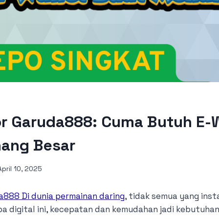
or Garuda888: Cuma Butuh E-W
ang Besar
April 10, 2025
a888 Di dunia permainan daring
, tidak semua yang insta
rba digital ini, kecepatan dan kemudahan jadi kebutuha