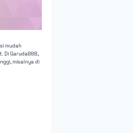
isi mudah
t. Di Garuda888,
ggi, misalnya di