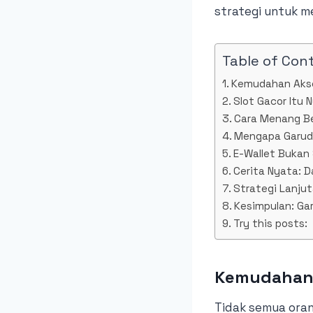
strategi untuk m
Table of Con
Kemudahan Akses
Slot Gacor Itu 
Cara Menang Be
Mengapa Garuda
E-Wallet Buka
Cerita Nyata: D
Strategi Lanju
Kesimpulan: Ga
Try this posts:
Kemudahan A
Tidak semua oran