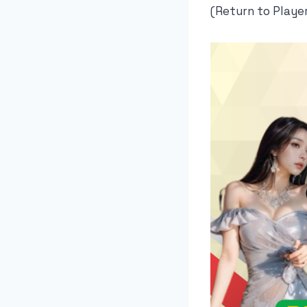
(Return to Playe