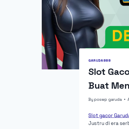
GARUDA888
Slot Gac
Buat Men
By
poswp garuda
Slot gacor Garud
Justru di era se