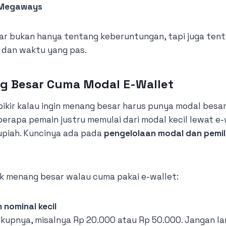
 Megaways
r bukan hanya tentang keberuntungan, tapi juga tent
 dan waktu yang pas.
g Besar Cuma Modal E-Wallet
ikir kalau ingin menang besar harus punya modal besar
berapa pemain justru memulai dari modal kecil lewat e-w
rupiah. Kuncinya ada pada
pengelolaan modal dan pemi
uk menang besar walau cuma pakai e-wallet:
 nominal kecil
kupnya, misalnya Rp 20.000 atau Rp 50.000. Jangan l