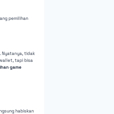
ang pemilihan
. Nyatanya, tidak
allet, tapi bisa
lihan game
angsung habiskan